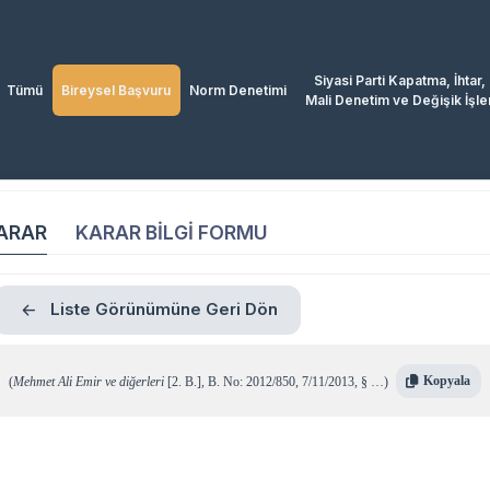
Siyasi Parti Kapatma, İhtar,
Tümü
Bireysel Başvuru
Norm Denetimi
Mali Denetim ve Değişik İşle
ARAR
KARAR BİLGİ FORMU
Liste Görünümüne Geri Dön
Kopyala
(
Mehmet Ali Emir ve diğerleri
[2. B.]
,
B. No: 2012/850
,
7/11/2013
,
§ …
)