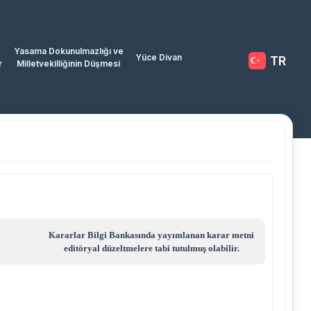
Yasama Dokunulmazlığı ve
Yüce Divan
TR
r
Milletvekilliğinin Düşmesi
Kararlar Bilgi Bankasında yayımlanan karar metni
editöryal düzeltmelere tabi tutulmuş olabilir.