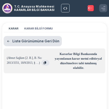
T.C. Anayasa Mahkemesi
KARARLAR BİLGİ BANKASI
KARAR
KARAR BİLGİ FORMU
Liste Görünümüne Geri Dön
Kararlar Bilgi Bankasında
(
Ahmet Sağlam
[2. B.]
,
B. No:
yayımlanan karar metni editöryal
2013/3351
,
18/9/2013
,
§ …
)
düzeltmelere tabi tutulmuş
olabilir.