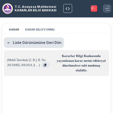
T.C. Anayasa Mahkemesi
KARARLAR BİLGİ BANKASI
KARAR
KARAR BİLGİ FORMU
Liste Görünümüne Geri Dön
Kararlar Bilgi Bankasında
(
Mehdi Tanrıkulu
[2. B.]
,
B. No:
yayımlanan karar metni editöryal
2013/8492
,
8/9/2014
,
§ …
)
düzeltmelere tabi tutulmuş
olabilir.