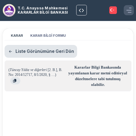
T.C. Anayasa Mahkemesi
KARARLAR BİLGİ BANKASI
KARAR
KARAR BİLGİ FORMU
Liste Görünümüne Geri Dön
Kararlar Bilgi Bankasında
(
Tüncay Yıldız ve diğerleri
[2. B.]
,
B.
yayımlanan karar metni editöryal
No: 2014/12717
,
8/1/2020
,
§ …
)
düzeltmelere tabi tutulmuş
olabilir.