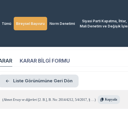
Siyasi Parti Kapatma, İhtar,
Tümü
Bireysel Başvuru
Norm Denetimi
Mali Denetim ve Değişik İşle
ARAR
KARAR BİLGİ FORMU
Liste Görünümüne Geri Dön
Kopyala
(
Ahmet Ersoy ve diğerleri
[2. B.]
,
B. No: 2014/4212
,
5/4/2017
,
§ …
)