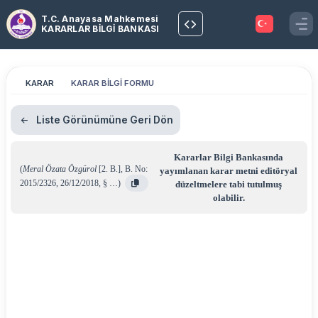
T.C. Anayasa Mahkemesi
KARARLAR BİLGİ BANKASI
KARAR
KARAR BİLGİ FORMU
Liste Görünümüne Geri Dön
Kararlar Bilgi Bankasında
(
Meral Özata Özgürol
[2. B.]
,
B. No:
yayımlanan karar metni editöryal
2015/2326
,
26/12/2018
,
§ …
)
düzeltmelere tabi tutulmuş
olabilir.