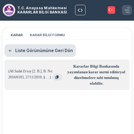
T.C. Anayasa Mahkemesi
KARARLAR BİLGİ BANKASI
KARAR
KARAR BİLGİ FORMU
Liste Görünümüne Geri Dön
Kararlar Bilgi Bankasında
(
Ali Sadık Ersoy
[2. B.]
,
B. No:
yayımlanan karar metni editöryal
2016/6193
,
27/11/2019
,
§ …
)
düzeltmelere tabi tutulmuş
olabilir.