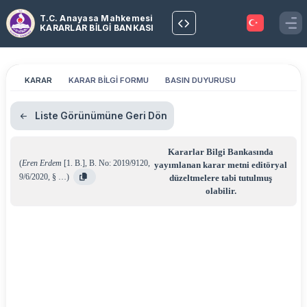
T.C. Anayasa Mahkemesi
KARARLAR BİLGİ BANKASI
KARAR
KARAR BİLGİ FORMU
BASIN DUYURUSU
Liste Görünümüne Geri Dön
Kararlar Bilgi Bankasında
(
Eren Erdem
[1. B.]
,
B. No: 2019/9120
,
yayımlanan karar metni editöryal
9/6/2020
,
§ …
)
düzeltmelere tabi tutulmuş
olabilir.