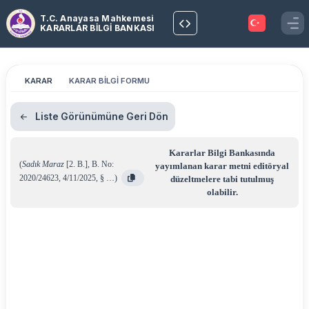
T.C. Anayasa Mahkemesi
KARARLAR BİLGİ BANKASI
KARAR
KARAR BİLGİ FORMU
Liste Görünümüne Geri Dön
Kararlar Bilgi Bankasında
(
Sadık Maraz
[2. B.]
,
B. No:
yayımlanan karar metni editöryal
2020/24623
,
4/11/2025
,
§ …
)
düzeltmelere tabi tutulmuş
olabilir.